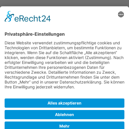
Kornhalde 18, 89195 Staig
07392/ 91 21 22
Gerhard Schubert 0171 / 308 37 38
Lucas Scheib 0176 / 759 899 39
info@ls-dach.de
Instagram
© 2020 - 2026 LS-Dach GmbH. Alle Rechte
vorbehalten.