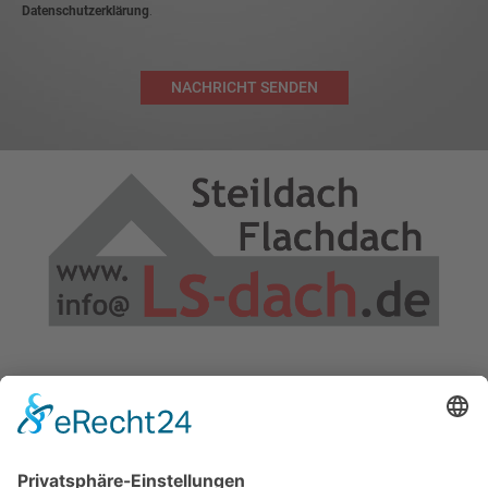
Datenschutzerklärung
.
NACHRICHT SENDEN
Kornhalde 18, 89195 Staig
07392/ 91 21 22